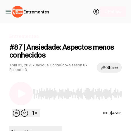
+ Follow
Entrementes
Entrementes
#87 | Ansiedade: Aspectos menos
conhecidos
April 02, 2025
•
Baioque Conteúdo
•
Season 8
•
Share
Episode 3
Use Left/Right to seek, Home/End to jump to st
0:00
|
45:16